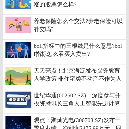
涨的股票怎么样?
养老保险怎么个交法?养老保险可以
补交吗?
boll指标中的三根线是什么意思?bol
l指标怎么看买入卖出?
天天亮点！北京海淀发布义务教育
入学政策 非住宅类不动产不作为入
学依据
世纪华通(002602.SZ)：深度参与并
投资腾讯长三角人工智能先进计算
中心及生态产业园区项目和深圳数
据中心项目_天天看点
观点：聚灿光电(300708.SZ)发布一
季度业绩，净利润2475.99万元，同