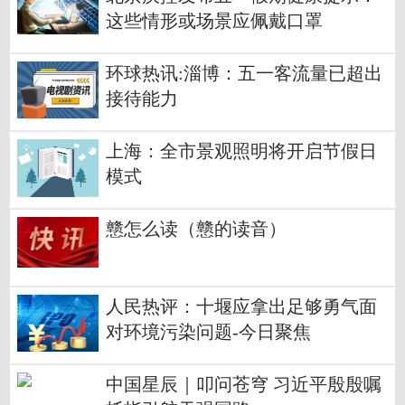
这些情形或场景应佩戴口罩
环球热讯:淄博：五一客流量已超出
接待能力
上海：全市景观照明将开启节假日
模式
戆怎么读（戆的读音）
人民热评：十堰应拿出足够勇气面
对环境污染问题-今日聚焦
中国星辰｜叩问苍穹 习近平殷殷嘱