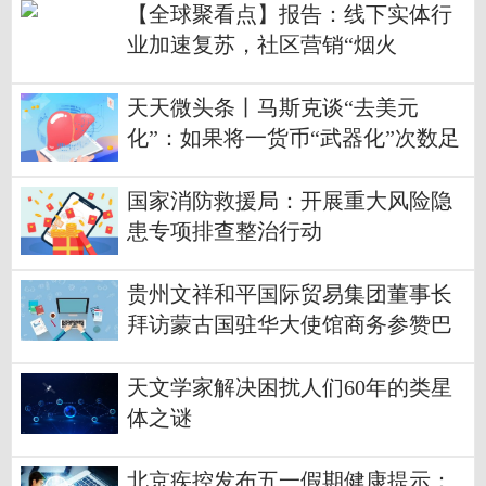
【全球聚看点】报告：线下实体行
业加速复苏，社区营销“烟火
气”和“新经济”两大特质并存
天天微头条丨马斯克谈“去美元
化”：如果将一货币“武器化”次数足
够多，别国就会停用了
国家消防救援局：开展重大风险隐
患专项排查整治行动
贵州文祥和平国际贸易集团董事长
拜访蒙古国驻华大使馆商务参赞巴
图组勒
天文学家解决困扰人们60年的类星
体之谜
北京疾控发布五一假期健康提示：