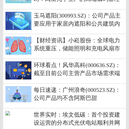
论上是可以用于人形机器人，暂未
直接给人形机器人厂家供货
玉马遮阳(300993.SZ)：公司产品主
要应用于家居内遮阳和公共建筑内
遮阳、外遮阳及交通遮阳等特殊遮
阳领域
【财经资讯】小崧股份：全球电力
系统重压，储能照明和充电风扇市
场需求增长32.27%|投资者问答精选
环球看点！风华高科(000636.SZ)：
截至目前公司主营产品市场需求端
仍处于弱复苏阶段
每日速递：广州浪奇(000523.SZ)：
公司产品均不含阿斯巴甜
世界实时：埃文低碳：首个投资建
设运营的分布式光伏电站顺利并网