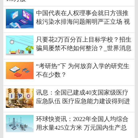
中国代表在人权理事会就日方强推
核污染水排海问题阐明严正立场 视
点
只要花2万百分百上目标学校？招生
骗局屡禁不绝如何整治？_世界消息
“考研热”下 为何放弃入学的研究生
不在少数？
讯息：全国已建成40支国家级医疗
应急队伍 医疗应急能力建设得到进
一步强化
环球快资讯：2022年全国人均综合
用水量425立方米 万元国内生产总
值用水量下降1.6%