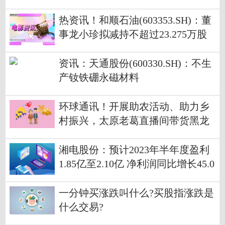
活性调峰|环球信息
热资讯！和顺石油(603353.SH)：董
事龙小珍拟减持不超过23.275万股
资讯：天通股份(600330.SH)：不生
产钕铁硼永磁材料
环球通讯！开展助农活动、助力乡
村振兴，太原老葛直播间带货黑龙
江好物
湘电股份：预计2023年半年度盈利
1.85亿至2.10亿 净利润同比增长45.0
8%至64.68%|环球报道
一分钟买涨跌叫什么?买股指涨跌是
什么交易?