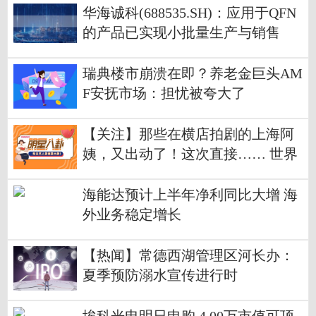
华海诚科(688535.SH)：应用于QFN
的产品已实现小批量生产与销售
瑞典楼市崩溃在即？养老金巨头AM
F安抚市场：担忧被夸大了
【关注】那些在横店拍剧的上海阿
姨，又出动了！这次直接…… 世界
快播报
海能达预计上半年净利同比大增 海
外业务稳定增长
【热闻】常德西湖管理区河长办：
夏季预防溺水宣传进行时