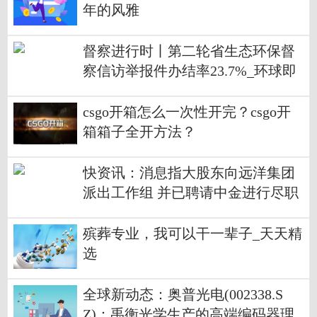
年的风雅
督察进行时丨第二轮省生态环保督
察信访举报件办结率23.7%_环球即
时看
csgo开箱怎么一次性开完？csgo开
箱箱子全开方法？
快资讯：消息指大股东向远洋集团
派出工作组 并已聘请中金进行尽职
调查
殡葬专业，我可以干一辈子_天天精
选
全球新动态：奥普光电(002338.S
Z)：禹衡光学生产的高端编码器理