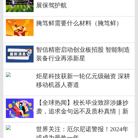
展保驾护航
腌笃鲜需要什么材料（腌笃鲜）
智信精密启动创业板招股 智能制造
装备行业再添新星
炬星科技获新一轮亿元级融资 深耕
移动机器人赛道
【全球热闻】校长毕业致辞涉嫌抄
袭，追求金句远不及质朴真情｜新
京报快评
世界关注：厄尔尼诺警报！2024年
或成为最热一年