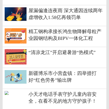
关企业26万余家
屋漏偏逢连夜雨 深大通因连续两年
虚增收入1.58亿再领罚单
精工钢构承接长鸿生物降解母粒产
业园钢结构及BIPV一体化工程
“清凉龙江”开启避暑游“热模式”
新疆博乐市小营盘镇：四举措打
好“红色劳务”输出牌
小天才电话手表守护儿童内容安
全，在看不见的地方守护孩子！