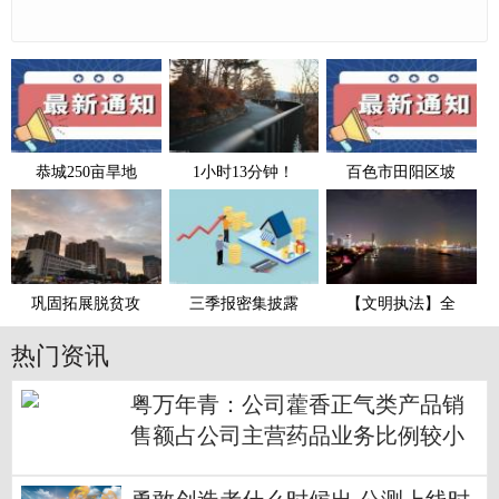
恭城250亩旱地
1小时13分钟！
百色市田阳区坡
巩固拓展脱贫攻
三季报密集披露
【文明执法】全
热门资讯
粤万年青：公司藿香正气类产品销
售额占公司主营药品业务比例较小