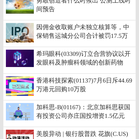
勇敢创造者什么时候出 公测上线时
间预告
因佣金收取账户未独立核算等，中
保销售运城分公司合计被罚17.5万
元
希玛眼科(03309)订立合营协议以开
发眼科及肿瘤科领域的创新药物
香港科技探索(01137)7月6日斥44.69
万港元回购10万股
加科思-B(01167)：北京加科思获国
有投资公司亦庄国投增资1.5亿元
美股异动 | 银行股普跌 花旗(C.US)