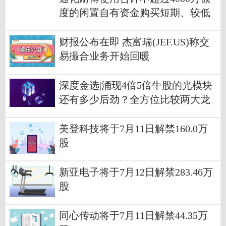
度的闲置自有资金购买短期、较低
风险银行理财产品
财报公布在即 杰富瑞(JEF.US)称交
易撮合业务开始回暖
深度金选|涌现4倍5倍牛股的光模块
还有多少后劲？全方位比较两大龙
头，新易盛能笑到最后？
美登科技将于7月11日解禁160.0万
股
新亚电子将于7月12日解禁283.46万
股
同心传动将于7月11日解禁44.35万