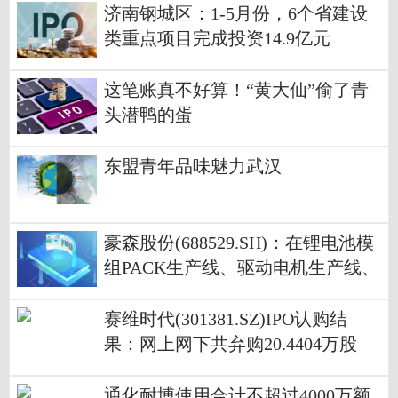
济南钢城区：1-5月份，6个省建设
类重点项目完成投资14.9亿元
这笔账真不好算！“黄大仙”偷了青
头潜鸭的蛋
东盟青年品味魅力武汉
豪森股份(688529.SH)：在锂电池模
组PACK生产线、驱动电机生产线、
混合动力总成生产线以及氢燃料电
池生产线领域均为行业龙头企业
赛维时代(301381.SZ)IPO认购结
果：网上网下共弃购20.4404万股
通化耐博使用合计不超过4000万额