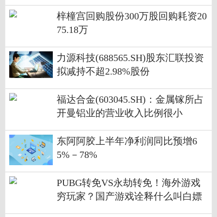
占总股本6.43%
梓橦宫回购股份300万股回购耗资20
75.18万
力源科技(688565.SH)股东汇联投资
拟减持不超2.98%股份
福达合金(603045.SH)：金属镓所占
开曼铝业的营业收入比例很小
东阿阿胶上半年净利润同比预增6
5%－78%
PUBG转免VS永劫转免！海外游戏
穷玩家？国产游戏诠释什么叫白嫖